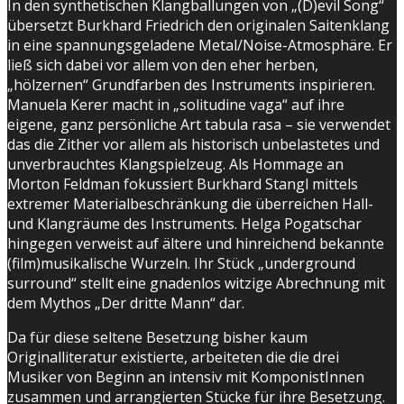
In den synthetischen Klangballungen von „(D)evil Song“
übersetzt Burkhard Friedrich den originalen Saitenklang
in eine spannungsgeladene Metal/Noise-Atmosphäre. Er
ließ sich dabei vor allem von den eher herben,
„hölzernen“ Grundfarben des Instruments inspirieren.
Manuela Kerer macht in „solitudine vaga“ auf ihre
eigene, ganz persönliche Art tabula rasa – sie verwendet
das die Zither vor allem als historisch unbelastetes und
unverbrauchtes Klangspielzeug. Als Hommage an
Morton Feldman fokussiert Burkhard Stangl mittels
extremer Materialbeschränkung die überreichen Hall-
und Klangräume des Instruments. Helga Pogatschar
hingegen verweist auf ältere und hinreichend bekannte
(film)musikalische Wurzeln. Ihr Stück „underground
surround“ stellt eine gnadenlos witzige Abrechnung mit
dem Mythos „Der dritte Mann“ dar.
Da für diese seltene Besetzung bisher kaum
Originalliteratur existierte, arbeiteten die die drei
Musiker von Beginn an intensiv mit KomponistInnen
zusammen und arrangierten Stücke für ihre Besetzung.